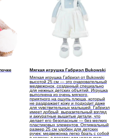
почке
Мягкая игрушка Габриэл Bukowski
Мягкая игрушка Габриэл от Bukowski
высотой 25 см — это очаровательный
медвежонок, созданный специально
для нежных детских объятий. Игрушка
выполнена из очень мягкого,
приятного на ощупь плюша, который
не раздражает кожу и подходит даже
для чувствительных малышей. Габриэл
имеет добрый, выразительный взгляд
и аккуратные вышитые детали, что
делает его безопасным — без мелких
пластиковых элементов. Оптимальный
размер 25 см удобен для детских
ручек: медвежонка легко брать с собой
в коляску, в поездку или укладывать