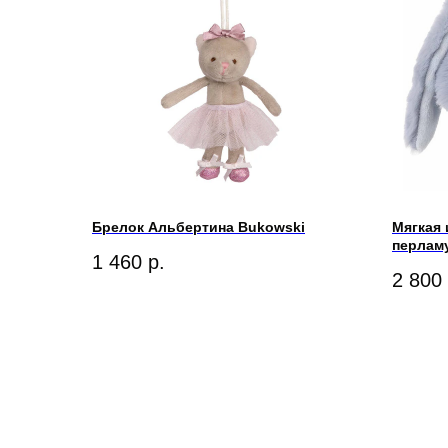
Брелок Альбертина Bukowski
Мягкая 
перлам
1 460
р.
2 800