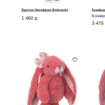
Брелок Ингефрид Bukowski
Комфор
В подар
1 460
р.
3 475