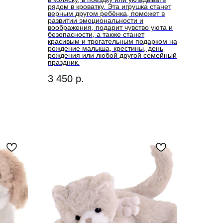
рядом в кроватку. Эта игрушка станет
верным другом ребёнка, поможет в
развитии эмоциональности и
воображения, подарит чувство уюта и
безопасности, а также станет
красивым и трогательным подарком на
рождение малыша, крестины, день
рождения или любой другой семейный
праздник.
3 450
р.