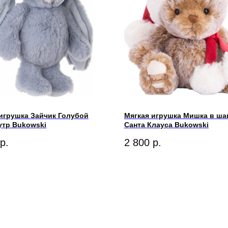
игрушка Зайчик Голубой
Мягкая игрушка Мишка в ша
утр Bukowski
Санта Клауса Bukowski
р.
2 800
р.