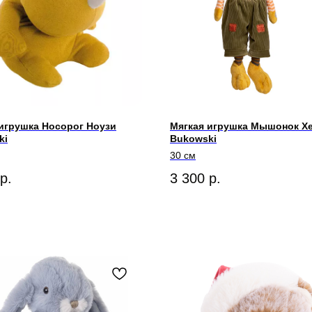
игрушка Носорог Ноузи
Мягкая игрушка Мышонок Х
ki
Bukowski
30 см
р.
3 300
р.