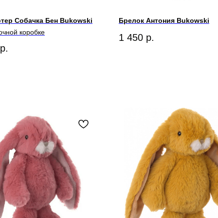
тер Собачка Бен Bukowski
Брелок Антония Bukowski
очной коробке
1 450
р.
р.