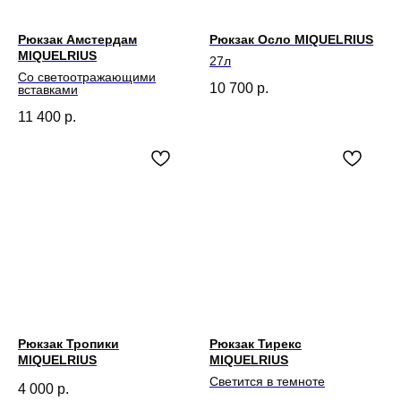
Рюкзак Амстердам
Рюкзак Осло MIQUELRIUS
MIQUELRIUS
27л
Со светоотражающими
10 700
р.
вставками
11 400
р.
Рюкзак Тропики
Рюкзак Тирекс
MIQUELRIUS
MIQUELRIUS
Светится в темноте
4 000
р.