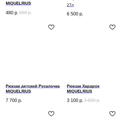
MIQUELRIUS
27л
480
р.
680
р.
6 500
р.
Рюкзак детский Русалочка
Рюкзак Хардрок
MIQUELRIUS
MIQUELRIUS
7 700
р.
3 100
р.
3 600
р.