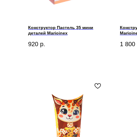
Конструктор Пастель 35 мини
Констру
деталей Marioinex
Marioin
920
р.
1 800