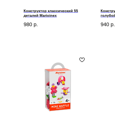
Конструктор классический 55
Констру
деталей Marioinex
голубой
980
р.
940
р.