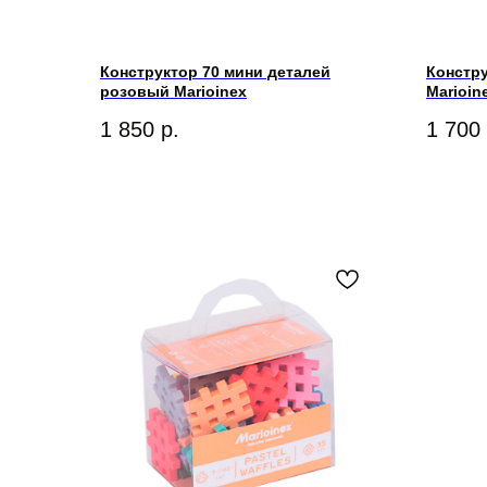
Конструктор 70 мини деталей
Констру
розовый Marioinex
Marioin
1 850
р.
1 700