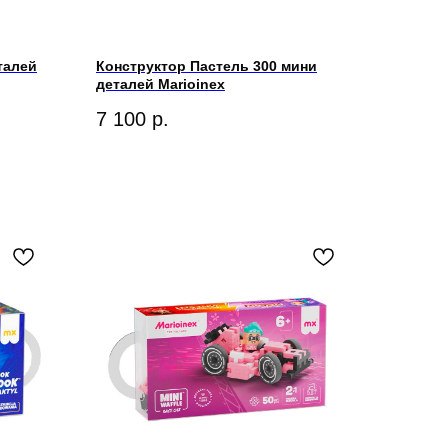
талей
Конструктор Пастель 300 мини
деталей Marioinex
7 100
р.