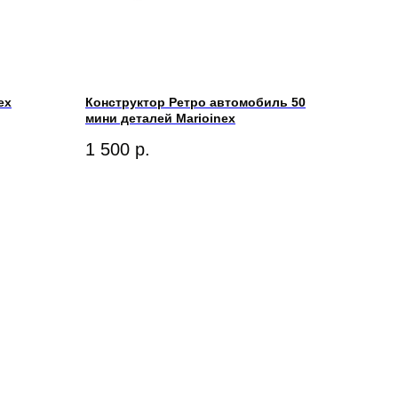
ex
Конструктор Ретро автомобиль 50
мини деталей Marioinex
1 500
р.