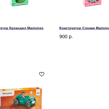
ктор Крокодил Marioinex
Конструктор Слоник Marioin
900
р.