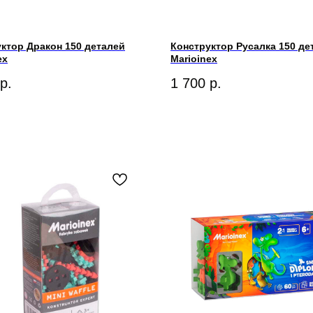
ктор Дракон 150 деталей
Конструктор Русалка 150 де
ex
Marioinex
р.
1 700
р.