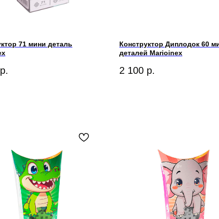
ктор 71 мини деталь
Конструктор Диплодок 60 м
ex
деталей Marioinex
р.
2 100
р.