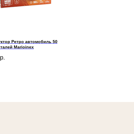
ктор Ретро автомобиль 50
талей Marioinex
р.