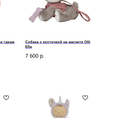
 и гараж
Собака с косточкой на магните Olli
Ella
7 600
р.