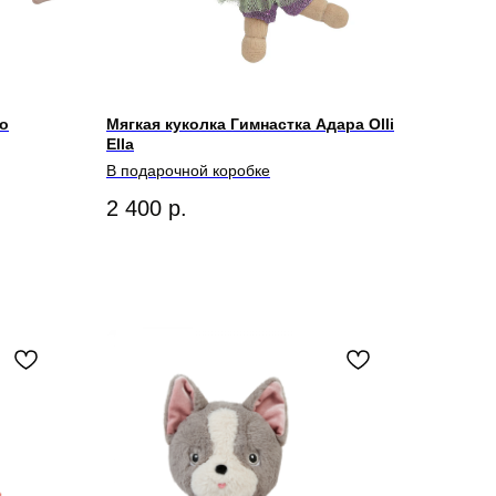
го
Мягкая куколка Гимнастка Адара Olli
Ella
В подарочной коробке
2 400
р.