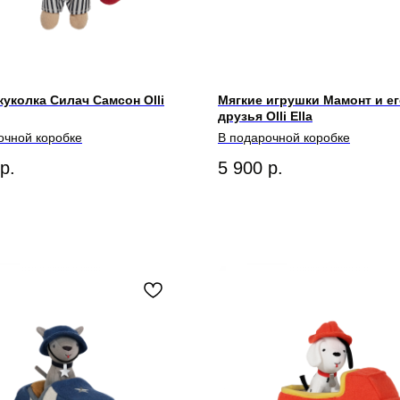
куколка Силач Самсон Olli
Мягкие игрушки Мамонт и е
друзья Olli Ella
очной коробке
В подарочной коробке
р.
5 900
р.