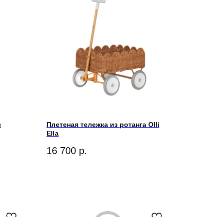
з
Плетеная тележка из ротанга Olli
Ella
16 700
р.