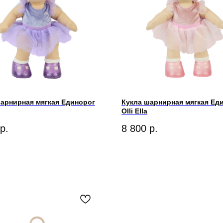
арнирная мягкая Единорог
Кукла шарнирная мягкая Ед
Olli Ella
р.
8 800
р.