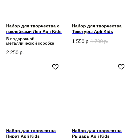
Набор для творчества с
Набор для творчества
наклейками Лев Apli Kids
Текстуры Apli Kids
В подарочной
1 550
р.
1 700
р.
металлической коробке
2 250
р.
Набор для творчества
Набор для творчества
Пират Apli Kids
Рыцарь Apli Kids