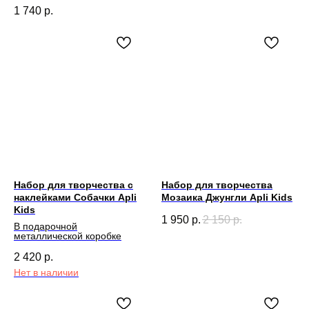
1 740
р.
Набор для творчества с
Набор для творчества
наклейками Собачки Apli
Мозаика Джунгли Apli Kids
Kids
1 950
р.
2 150
р.
В подарочной
металлической коробке
2 420
р.
Нет в наличии