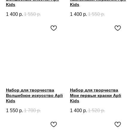
Kids
Kids
1 400
р.
1 550
р.
1 400
р.
1 550
р.
Набор для творчества
Набор для творчества
Волшебное искусство Apli
Мои первые краски Apli
Kids
Kids
1 550
р.
1 700
р.
1 400
р.
1 520
р.