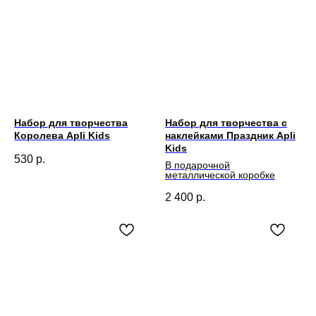
Набор для творчества
Набор для творчества с
Королева Apli Kids
наклейками Праздник Apli
Kids
530
р.
В подарочной
металлической коробке
2 400
р.