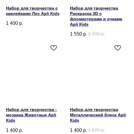
Набор для творчества с
Набор для творчества
наклейками Лес Apli Kids
Раскраска 3D с
фломастерами и очками
1 400
р.
Apli Kids
1 550
р.
1 700
р.
Набор для творчества -
Набор для творчества
мозаика Животные Apli
Металлический блеск Apli
Kids
Kids
1 400
р.
1 400
р.
1 620
р.