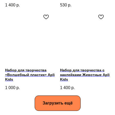
1 400
р.
530
р.
Набор для творчества
Набор для творчества с
«Волшебный пластик» Apli
наклейками Животные Apli
Kids
Kids
1 000
р.
1 400
р.
Загрузить ещё