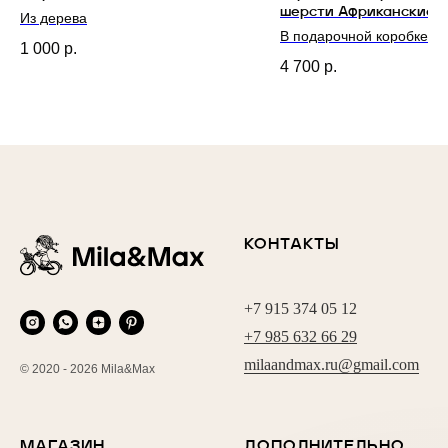
шерсти Африканские
Из дерева
животные Olli Ella
В подарочной коробке
1 000
р.
4 700
р.
КОНТАКТЫ
+7 915 374 05 12
+7 985 632 66 29
milaandmax.ru@gmail.com
© 2020 - 2026 Mila&Max
МАГАЗИН
ДОПОЛНИТЕЛЬНО