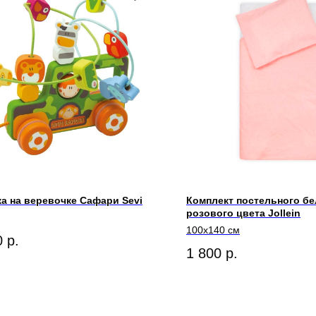
ка на веревочке Сафари Sevi
Комплект постельного бе
розового цвета Jollein
100x140 см
0
р.
1 800
р.