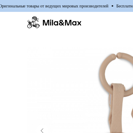
инальные товары от ведущих мировых производителей
Бесплатная д