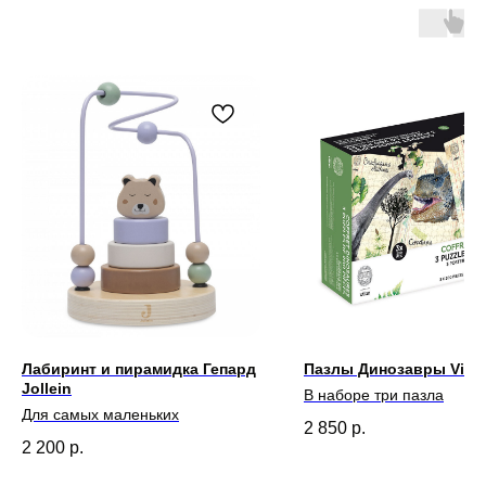
Лабиринт и пирамидка Гепард
Пазлы Динозавры Vilac
Jollein
В наборе три пазла
Для самых маленьких
2 850
р.
2 200
р.