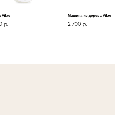
 Vilac
Машина из дерева Vilac
0
2 700
р.
р.