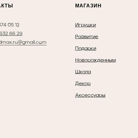
АКТЫ
МАГАЗИН
374 05 12
Игрушки
 632 66 29
Развитие
dmax.ru@gmail.com
Подарки
Новорожденным
Школа
Декор
Аксессуары