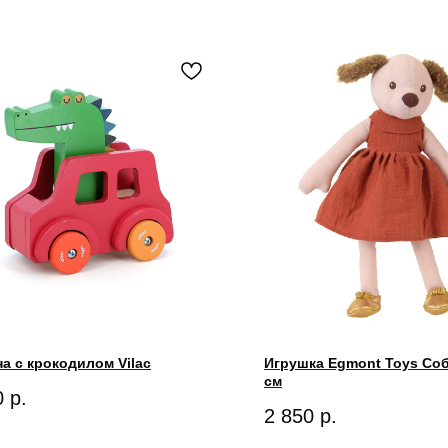
а с крокодилом Vilac
Игрушка Egmont Toys Соб
см
0
р.
2 850
р.