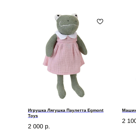
Игрушка Лягушка Паулетта Egmont
Машин
Toys
2 10
2 000
р.