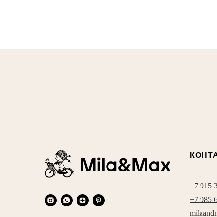
КОНТ
+7 915 
+7 985 
milaand