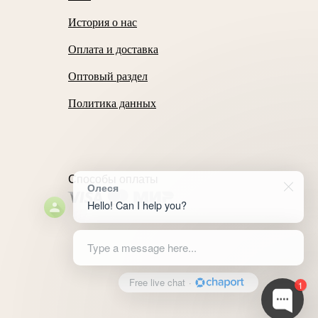
История о нас
Оплата и доставка
Оптовый раздел
Политика данных
Способы оплаты
Олеся
Hello! Can I help you?
Type a message here...
Free live chat
·
1