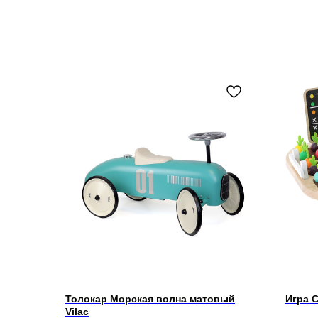
Толокар Морская волна матовый
Игра 
Vilac