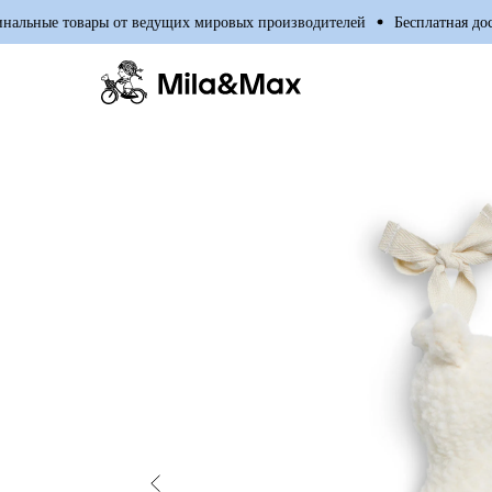
ные товары от ведущих мировых производителей
Бесплатная достав