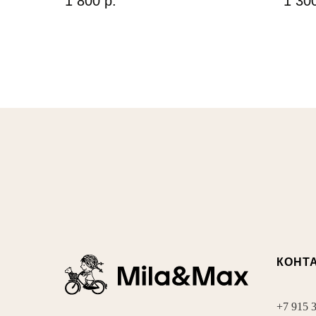
1 800
р.
1 30
КОНТ
+7 915 