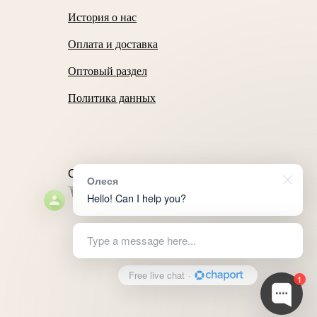
История о нас
Оплата и доставка
Оптовый раздел
Политика данных
Способы оплаты
Олеся
Hello! Can I help you?
Type a message here...
Free live chat
·
1