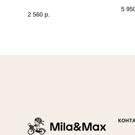
5 95
2 560
р.
КОНТ