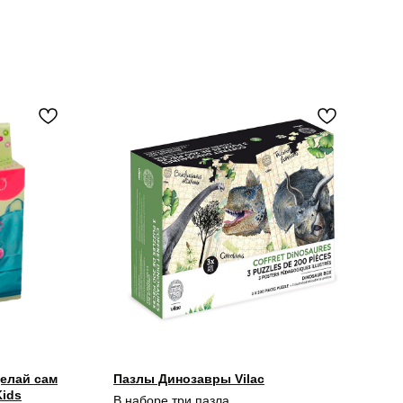
елай сам
Пазлы Динозавры Vilac
Kids
В наборе три пазла