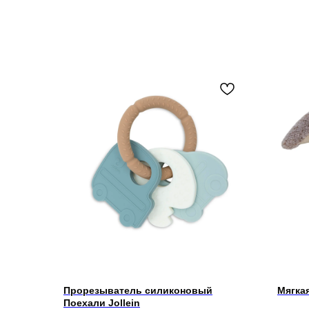
Прорезыватель силиконовый
Мягкая
Поехали Jollein