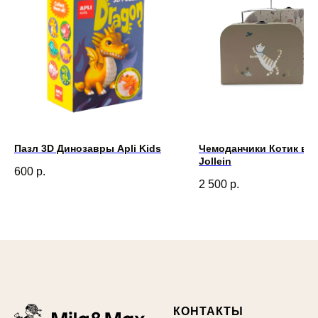
Пазл 3D Динозавры Apli Kids
Чемоданчики Котик в п
Jollein
600
р.
2 500
р.
КОНТАКТЫ