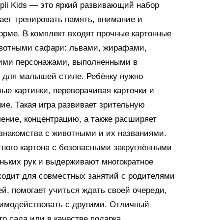
li Kids — это яркий развивающий набор
гает тренировать память, внимание и
орме. В комплект входят прочные картонные
ивотными сафари: львами, жирафами,
гими персонажами, выполненными в
 для малышей стиле. Ребёнку нужно
ые картинки, переворачивая карточки и
ие. Такая игра развивает зрительную
ение, концентрацию, а также расширяет
 знакомства с животными и их названиями.
тного картона с безопасными закруглёнными
ньких рук и выдерживают многократное
ходит для совместных занятий с родителями
ей, помогает учиться ждать своей очереди,
аимодействовать с другими. Отличный
го сада или в качестве подарка.