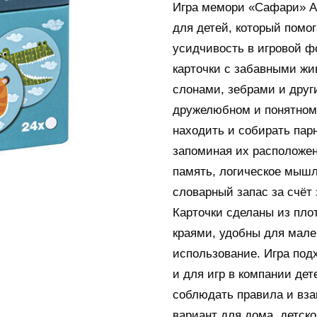
Игра мемори «Сафари» Ap
для детей, который помо
усидчивость в игровой ф
карточки с забавными ж
слонами, зебрами и дру
дружелюбном и понятном
находить и собирать парн
запоминая их расположен
память, логическое мышл
словарный запас за счёт
Карточки сделаны из пло
краями, удобны для мале
использование. Игра под
и для игр в компании дет
соблюдать правила и вз
вариант для дома, детско