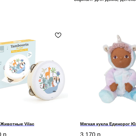
 Животные Vilac
Мягкая кукла Единорог Юли
0
р.
3 170
р.