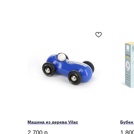
Машина из дерева Vilac
Бубен
2 700
р.
1 80