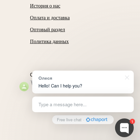
История о нас
Оплата и доставка
Оптовый раздел
Политика данных
Способы оплаты
Олеся
Hello! Can I help you?
Type a message here...
Free live chat
·
1