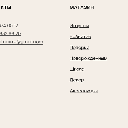
АКТЫ
МАГАЗИН
374 05 12
Игрушки
 632 66 29
Развитие
dmax.ru@gmail.com
Подарки
Новорожденным
Школа
Декор
Аксессуары