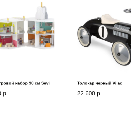
гровой набор 90 см Sevi
Толокар черный Vilac
0
р.
22 600
р.