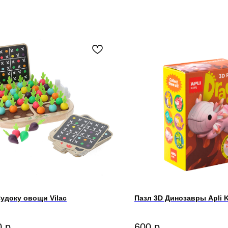
Судоку овощи Vilac
Пазл 3D Динозавры Apli K
0
р.
600
р.