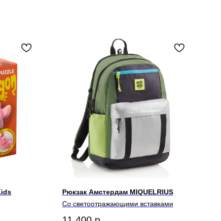
ids
Рюкзак Амстердам MIQUELRIUS
Со светоотражающими вставками
11 400
р.