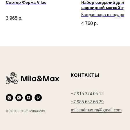
Сортер Ферма Vilac
Набор сандалий для
шарнирной мягкой кукл
Ella
Каждая пара в подарочн
3 965
р.
коробке
4 760
р.
КОНТАКТЫ
+7 915 374 05 12
+7 985 632 66 29
milaandmax.ru@gmail.com
© 2020 - 2026 Mila&Max