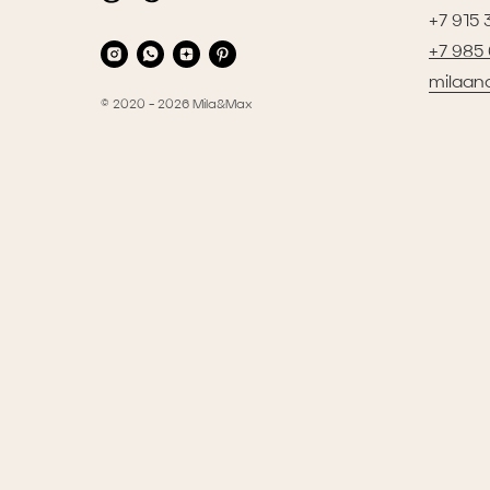
+7 915 
+7 985
milaan
© 2020 - 2026 Mila&Max