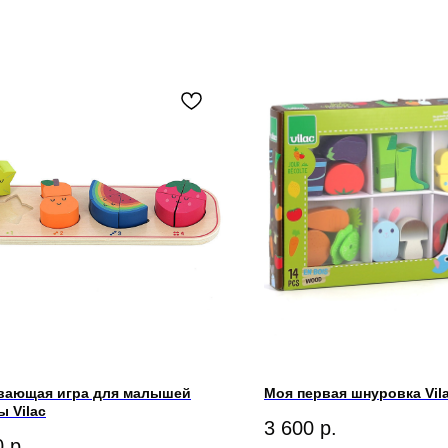
вающая игра для малышей
Моя первая шнуровка Vil
 Vilac
3 600
р.
0
р.