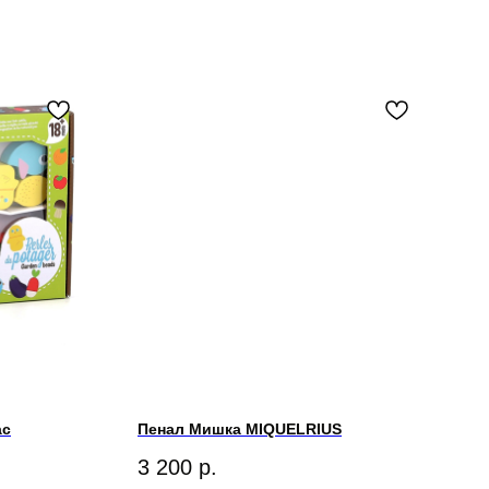
ac
Пенал Мишка MIQUELRIUS
3 200
р.