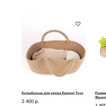
Колыбелька для куклы Egmont Toys
Разви
Фрукты
2 400
р.
1 80