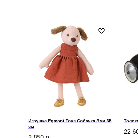
Игрушка Egmont Toys Собачка Эми 35
Толок
см
22 6
2 850
р.