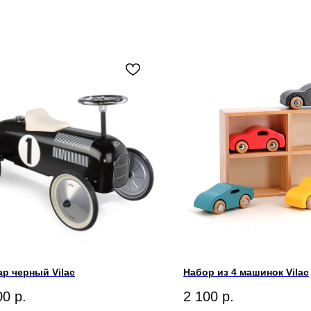
ар черный Vilac
Набор из 4 машинок Vilac
00
р.
2 100
р.