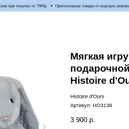
е при покупке от 7000р.
Оригинальные товары от ведущих мировых 
Мягкая игру
подарочной
Histoire d'O
Histoire d'Ours
Артикул:
HO3138
3 900
р.