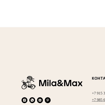
КОНТ
+7 915 
+7 985 