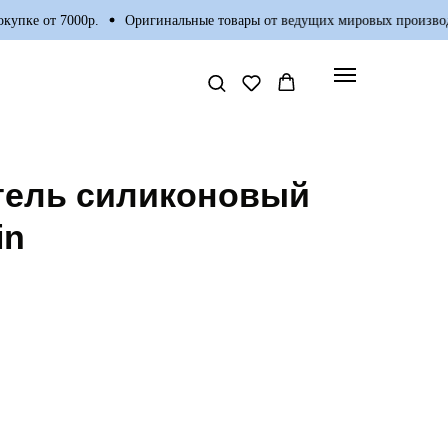
пке от 7000р.
Оригинальные товары от ведущих мировых производи
тель силиконовый
in