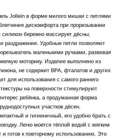
ль Jollein в форме милого мишки с петлями
блегчения дискомфорта при прорезывании
й силикон бережно массирует дёсны,
и раздражение. Удобные петли позволяют
рорезыватель маленькими ручками, развивая
мелкую моторику. Изделие выполнено из
ликона, не содержит BPA, фталатов и других
ит для использования с самого раннего
 текстуры на поверхности стимулируют
нтерес ребёнка, а продуманная форма
труднодоступных участков дёсен.
мпактный и гигиеничный, его удобно брать с
поездку. Легко моется тёплой водой с мягким
т и готов к повторному использованию. Это