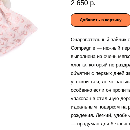
2 650
р.
Добавить в корзину
Очаровательный зайчик с
Compagnie — нежный пер
выполнена из очень мягко
хлопка, который не разд
объятий с первых дней 
успокоиться, легче засып
особенно если он пропи
упакован в стильную дере
идеальным подарком на р
рождения. Легкий, удобн
— продуман для безопасн