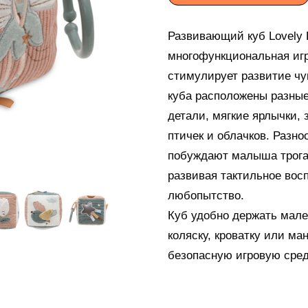
Развивающий куб Lovely Bi
многофункциональная игр
стимулирует развитие чу
куба расположены разны
детали, мягкие ярлычки, 
птичек и облачков. Разно
побуждают малыша трогат
развивая тактильное восп
любопытство.
Куб удобно держать мале
коляску, кроватку или ма
безопасную игровую сред