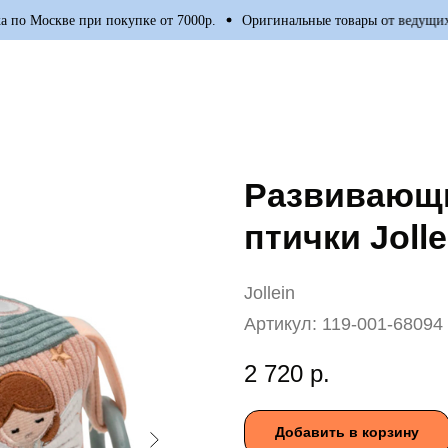
по Москве при покупке от 7000р.
Оригинальные товары от ведущих м
Развивающ
птички Jolle
Jollein
Артикул:
119-001-68094
2 720
р.
Добавить в корзину