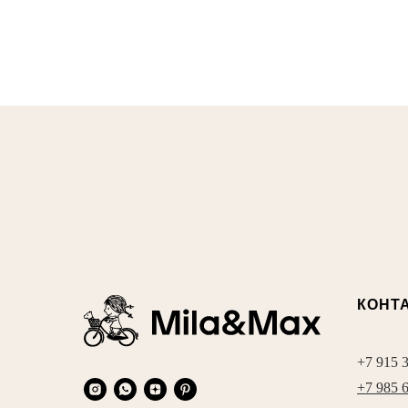
КОНТ
+7 915 
+7 985 