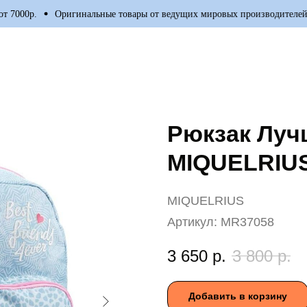
000р.
Оригинальные товары от ведущих мировых производителей
Рюкзак Луч
MIQUELRIU
MIQUELRIUS
Артикул:
MR37058
3 650
р.
3 800
р.
Добавить в корзину